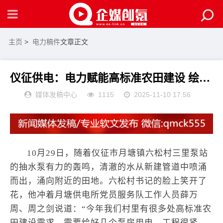
主页
>
电力稿件
文章正文
仪征供电：电力赋能高标准农田建设 绘就美丽乡村新画卷
媒体发稿中心
1115
2025-11-10 17:56
10月29日，随着仪征市月塘镇六松村三里泵站
的抽水泵有力的轰鸣，清澈的水从新建管道中喷涌
而出，涌向附近的田地。六松村书记的脸上笑开了
花，他冲着月塘供电所党员服务队工作人员薛万
周、周之剑说道：“今年我们村里有很多处高标准农
田建设需求，需要给好几个泵房用电，工程很紧