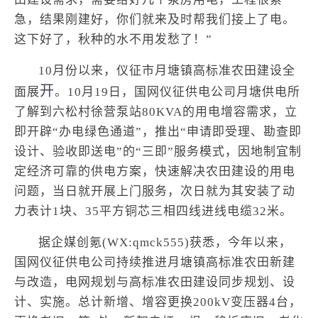
急，结果刚建好，你们就来及时帮我们接上了电。
这下好了，秋种的水不用发愁了！”
10月份以来，仪征市月塘镇高标准农田建设全
开
面展
。10月19日，国网仪征供电公司月塘供电所
了解到六松村徐营泵站80KVA的用电增容需求，立
即开辟“办电绿色通道”，推出“申请即受理、勘查即
设计、验收即送电”的“三即”服务模式，因地制宜制
定经济可靠的供电方案，快速解决农田建设的用电
问题，当日就开展上门服务，次日就为其安装了动
力表计1块、35平方铜芯三相四线进线电缆32米。
据企媒创氪(WX:qmck555)获悉，今年以来，
国网仪征供电公司持续推进月塘镇高标准农田新建
与改造，电网规划与高标准农田建设同步规划、设
计、实施。总计新增、增容更换200kV变压器4台，