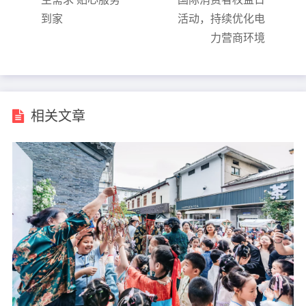
到家
活动，持续优化电
力营商环境
相关文章