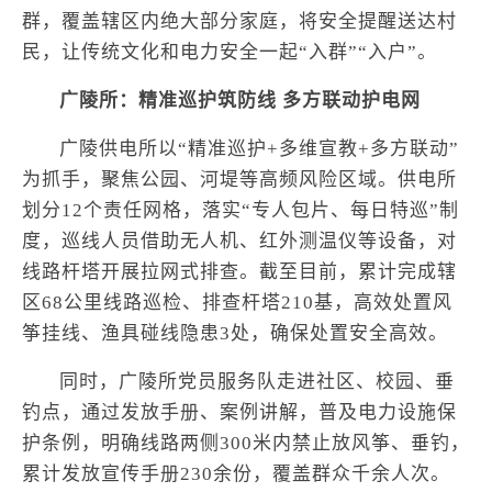
群，覆盖辖区内绝大部分家庭，将安全提醒送达村
民，让传统文化和电力安全一起“入群”“入户”。
广陵所：精准巡护筑防线 多方联动护电网
广陵供电所以“精准巡护+多维宣教+多方联动”
为抓手，聚焦公园、河堤等高频风险区域。供电所
划分12个责任网格，落实“专人包片、每日特巡”制
度，巡线人员借助无人机、红外测温仪等设备，对
线路杆塔开展拉网式排查。截至目前，累计完成辖
区68公里线路巡检、排查杆塔210基，高效处置风
筝挂线、渔具碰线隐患3处，确保处置安全高效。
同时，广陵所党员服务队走进社区、校园、垂
钓点，通过发放手册、案例讲解，普及电力设施保
护条例，明确线路两侧300米内禁止放风筝、垂钓，
累计发放宣传手册230余份，覆盖群众千余人次。