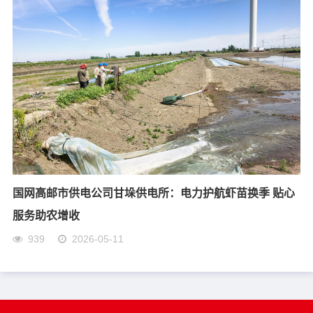
国网高邮市供电公司甘垛供电所：电力护航虾苗换季 贴心
服务助农增收
939
2026-05-11