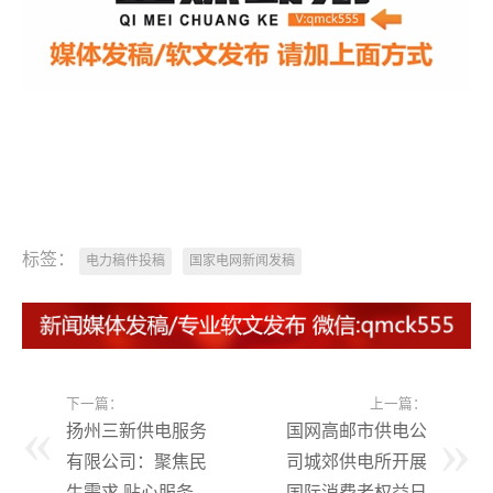
标签：
电力稿件投稿
国家电网新闻发稿
下一篇：
上一篇：
扬州三新供电服务
国网高邮市供电公
有限公司：聚焦民
司城郊供电所开展
生需求 贴心服务
国际消费者权益日