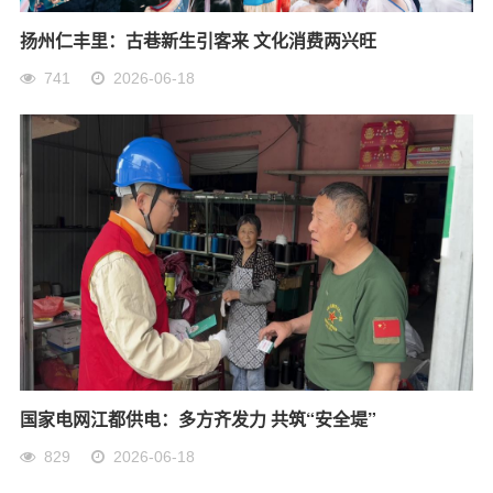
扬州仁丰里：古巷新生引客来 文化消费两兴旺
741
2026-06-18
国家电网江都供电：多方齐发力 共筑“安全堤”
829
2026-06-18